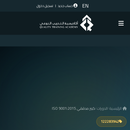
EN
حساب جديد
تسجيل دخول
الرئيسية
/
الدورات
/
كبير مدققي ISO 9001:2015
122283942