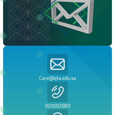
Care@qta.edu.sa
920002883