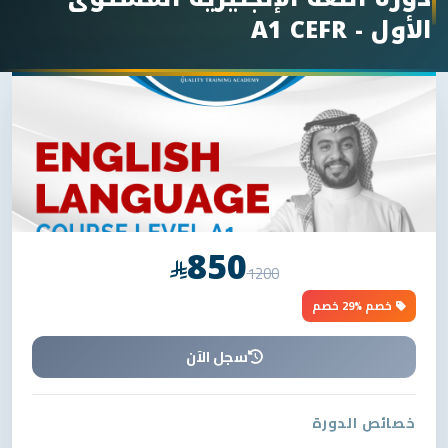
الأول - A1 CEFR
850
1200
خصم %29 خصم
سجل الآن
خصائص الدورة