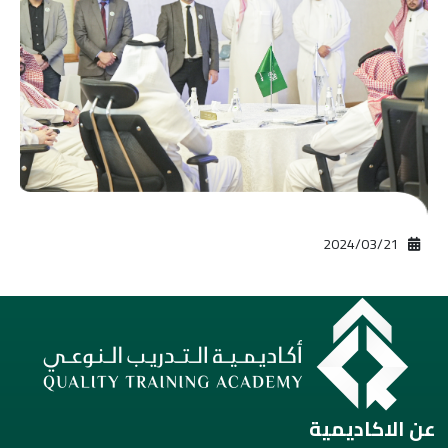
21‏/03‏/2024
عن الاكاديمية