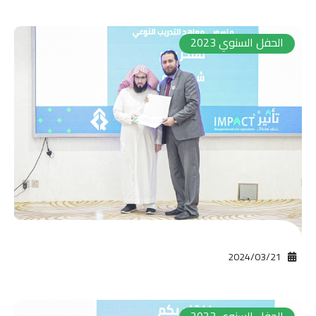
الحفل السنوي 2023
21‏/03‏/2024