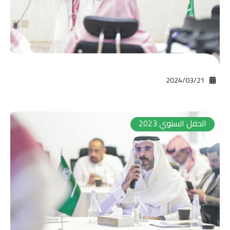
21‏/03‏/2024
الحفل السنوي 2023