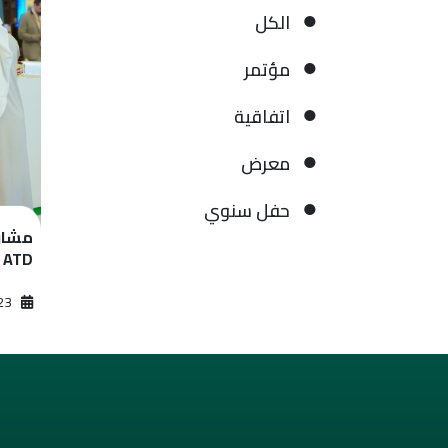
الكل
مؤتمر
اتفاقية
معرض
حفل سنوي
مشارك
ATD
2023‏/12‏/04